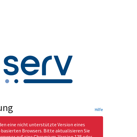
ung
Hilfe
den eine nicht unterstützte Version eines
asierten Browsers. Bitte aktualisieren Sie
rowser auf eine Chromium-Version 138 oder